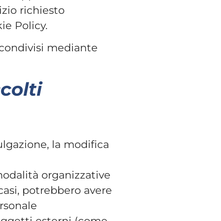
izio richiesto
ie Policy.
o condivisi mediante
colti
ulgazione, la modifica
modalità organizzative
 casi, potrebbero avere
ersonale
oggetti esterni (come